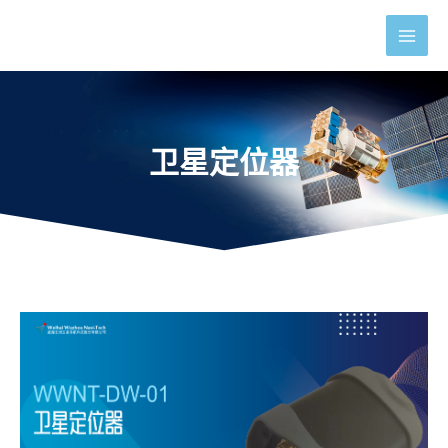
跳
Main
至
内
Men
容
卫星定位器